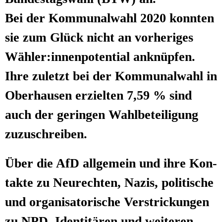
Bei der Kom­mu­nal­wahl 2020 konn­ten
sie zum Glück nicht an vor­he­ri­ges
Wähler:innenpotential anknüp­fen.
Ihre zuletzt bei der Kom­mu­nal­wahl in
Ober­hau­sen erziel­ten 7,59 % sind
auch der gerin­gen Wahl­be­tei­li­gung
zuzuschreiben.
Über die AfD all­ge­mein und ihre Kon­
tak­te zu Neu­rech­ten, Nazis, poli­ti­sche
und orga­ni­sa­to­ri­sche Ver­stri­ckun­gen
zu NPD, Iden­ti­tä­ren und wei­te­ren