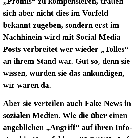
„Pro­mis“ zu kom­pen­sie­ren, trau­en
sich aber nicht dies im Vor­feld
bekannt zuge­ben, son­dern erst im
Nach­hin­ein wird mit Social Media
Posts ver­brei­tet wer wie­der „Tol­les“
an ihrem Stand war. Gut so, denn sie
wis­sen, wür­den sie das ankün­di­gen,
wir wären da.
Aber sie ver­tei­len auch Fake News in
sozia­len Medi­en. Wie die über einen
angeb­li­chen „Angriff“ auf ihren Info­