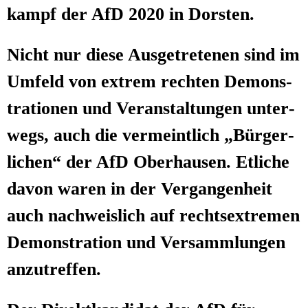
kampf der AfD 2020 in Dorsten.
Nicht nur die­se Aus­ge­tre­te­nen sind im
Umfeld von extrem rech­ten Demons­
tra­tio­nen und Ver­an­stal­tun­gen unter­
wegs, auch die ver­meint­lich „Bür­ger­
li­chen“ der AfD Ober­hau­sen. Etli­che
davon waren in der Ver­gan­gen­heit
auch nach­weis­lich auf rechts­extre­men
Demons­tra­ti­on und Ver­samm­lun­gen
anzutreffen.