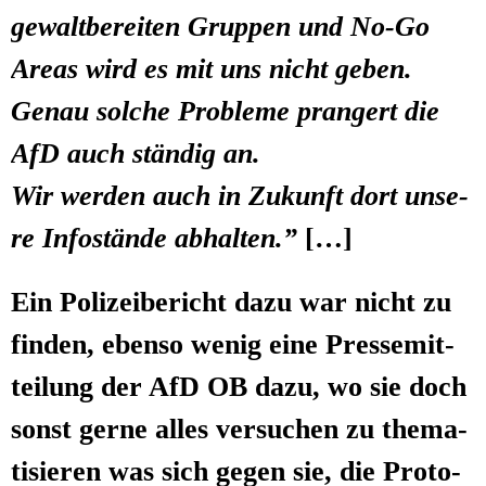
gewalt­be­rei­ten Grup­pen und No-Go
Are­as wird es mit uns nicht geben.
Genau sol­che Pro­ble­me pran­gert die
AfD auch stän­dig an.
Wir wer­den auch in Zukunft dort unse­
re Info­stän­de abhal­ten.”
[…]
Ein Poli­zei­be­richt dazu war nicht zu
fin­den, eben­so wenig eine Pres­se­mit­
tei­lung der AfD OB dazu, wo sie doch
sonst ger­ne alles ver­su­chen zu the­ma­
ti­sie­ren was sich gegen sie, die Proto­