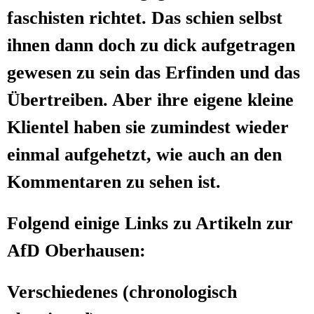
fa­schis­ten rich­tet. Das schien selbst
ihnen dann doch zu dick auf­ge­tra­gen
gewe­sen zu sein das Erfin­den und das
Über­trei­ben. Aber ihre eige­ne klei­ne
Kli­en­tel haben sie zumin­dest wie­der
ein­mal auf­ge­hetzt, wie auch an den
Kom­men­ta­ren zu sehen ist.
Fol­gend eini­ge Links zu Arti­keln zur
AfD Oberhausen:
Ver­schie­de­nes (chro­no­lo­gisch