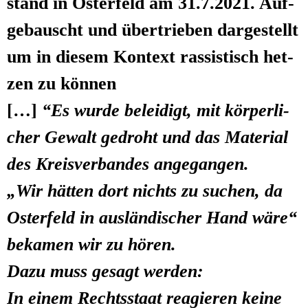
stand in Oster­feld am 31.7.2021. Auf­
ge­bauscht und über­trie­ben dar­ge­stellt
um in die­sem Kon­text ras­sis­tisch het­
zen zu können
[…]
“Es wur­de belei­digt, mit kör­per­li­
cher Gewalt gedroht und das Mate­ri­al
des Kreis­ver­ban­des angegangen.
„Wir hät­ten dort nichts zu suchen, da
Oster­feld in aus­län­di­scher Hand wäre“
beka­men wir zu hören.
Dazu muss gesagt werden:
In einem Rechts­staat reagie­ren kei­ne