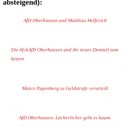
absteigend):
AfD Ober­hau­sen und Mat­thi­as Helferich
Die #fck­AfD Ober­hau­sen und ihr neu­es Domi­zil zum
hetzen
Mar­co Papen­berg zu Geld­stra­fe verurteilt
AfD Ober­hau­sen. Lächer­li­cher geht es kaum.