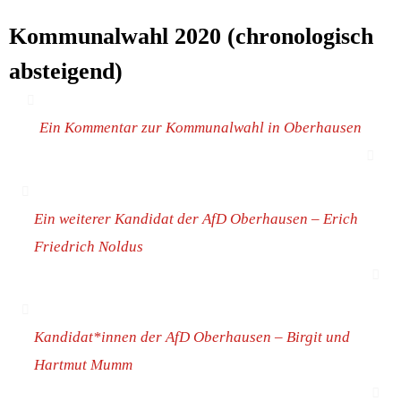
Kom­mu­nal­wahl 2020 (chro­no­lo­gisch
absteigend)
Ein Kom­men­tar zur Kom­mu­nal­wahl in Oberhausen
Ein wei­te­rer Kan­di­dat der AfD Ober­hau­sen – Erich
Fried­rich Noldus
Kandidat*innen der AfD Ober­hau­sen – Bir­git und
Hart­mut Mumm