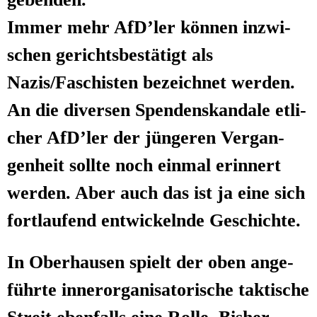
Immer mehr AfD’ler kön­nen inzwi­
schen gerichts­be­stä­tigt als
Nazis/Faschisten bezeich­net werden.
An die diver­sen Spen­den­skan­da­le etli­
cher AfD’ler der jün­ge­ren Ver­gan­
gen­heit soll­te noch ein­mal erin­nert
wer­den. Aber auch das ist ja eine sich
fort­lau­fend ent­wi­ckeln­de Geschichte.
In Ober­hau­sen spielt der oben ange­
führ­te inner­or­ga­ni­sa­to­ri­sche tak­ti­sche