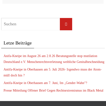
Let­ze Beiträge
Ani­fa-Knei­pe im August 26 am 2.8.26 Bera­tungs­stel­le stop muti­la­ti­on
Deutsch­land e.V. Men­schen­rechts­ver­let­zung weib­li­che Genitalbeschneidung
Anti­fa-Knei­pe in Ober­hau­sen am 5. Juli 2026- Irgend­wo muss der Atom­
müll doch hin ?
Anti­fa-Knei­pe in Ober­hau­sen am 7. Juni, Im „Gen­der-Wahn“?
Pres­se Mit­tei­lung Offe­ner Brief Gegen Rechts­extre­mis­mus im Black Metal