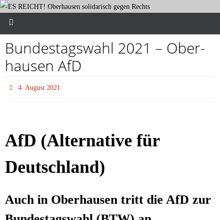
Bun­des­tags­wahl 2021 – Ober­
hau­sen AfD
4. August 2021
AfD (Alter­na­ti­ve für
Deutschland)
Auch in Ober­hau­sen tritt die AfD zur
Bun­des­tags­wahl (BTW) an.