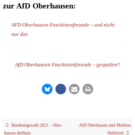
zur AfD Oberhausen:
AFD Ober­hau­sen Faschis­ten­freun­de – und nicht
nur das
AfD Ober­hau­sen Faschis­ten­freun­de – gespalten?
Bun­des­tags­wahl 2021 – Ober­
AfD Ober­hau­sen und Mat­thi­as
hau­sen dieBasis
Helferich