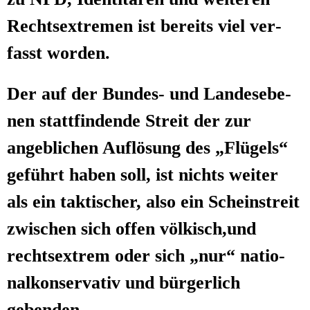
Rechts­extre­men ist bereits viel ver­
fasst worden.
Der auf der Bun­des- und Lan­des­ebe­
nen statt­fin­den­de Streit der zur
angeb­li­chen Auf­lö­sung des „Flü­gels“
geführt haben soll, ist nichts wei­ter
als ein tak­ti­scher, also ein Schein­streit
zwi­schen sich offen völkisch,und
rechts­extrem oder sich „nur“ natio­
nal­kon­ser­va­tiv und bür­ger­lich
gebenden.