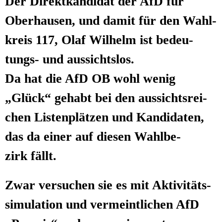
Der Direkt­kan­di­dat der AfD für
Ober­hau­sen, und damit für den Wahl­
kreis 117, Olaf Wil­helm ist bedeu­
tungs- und aussichtslos.
Da hat die AfD OB wohl wenig
„Glück“ gehabt bei den aus­sichts­rei­
chen Lis­ten­plät­zen und Kan­di­da­ten,
das da einer auf die­sen Wahl­be­
zirk fällt.
Zwar ver­su­chen sie es mit Akti­vi­täts­
si­mu­la­ti­on und ver­meint­li­chen AfD