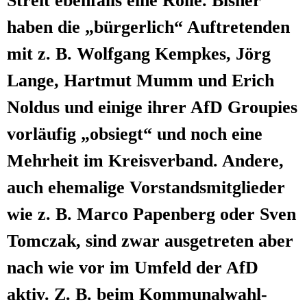
Streit eben­falls eine Rol­le. Bis­her
haben die „bür­ger­lich“ Auf­tre­ten­den
mit z. B. Wolf­gang Kemp­kes, Jörg
Lan­ge, Hart­mut Mumm und Erich
Nol­dus und eini­ge ihrer AfD Grou­pies
vor­läu­fig „obsiegt“ und noch eine
Mehr­heit im Kreis­ver­band. Ande­re,
auch ehe­ma­li­ge Vor­stands­mit­glie­der
wie z. B. Mar­co Papen­berg oder Sven
Tomc­zak, sind zwar aus­ge­tre­ten aber
nach wie vor im Umfeld der AfD
aktiv. Z. B. beim Kom­mu­nal­wahl­