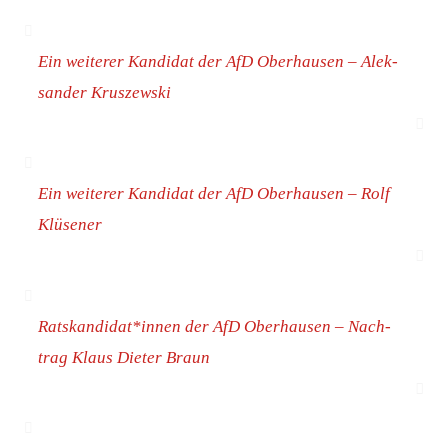
Ein wei­te­rer Kan­di­dat der AfD Ober­hau­sen – Alek­
san­der Kruszewski
Ein wei­te­rer Kan­di­dat der AfD Ober­hau­sen – Rolf
Klüsener
Ratskandidat*innen der AfD Ober­hau­sen – Nach­
trag Klaus Die­ter Braun