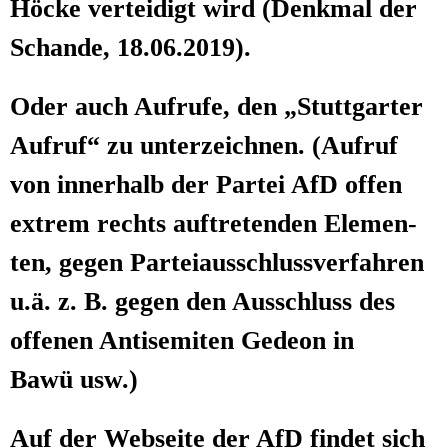
Höcke ver­tei­digt wird (Denk­mal der
Schan­de, 18.06.2019).
Oder auch Auf­ru­fe, den „Stutt­gar­ter
Auf­ruf“ zu unter­zeich­nen. (Auf­ruf
von inner­halb der Par­tei AfD offen
extrem rechts auf­tre­ten­den Ele­men­
ten, gegen Par­tei­aus­schluss­ver­fah­ren
u.ä. z. B. gegen den Aus­schluss des
offe­nen Anti­se­mi­ten Gede­on in
Bawü usw.)
Auf der Web­sei­te der AfD fin­det sich