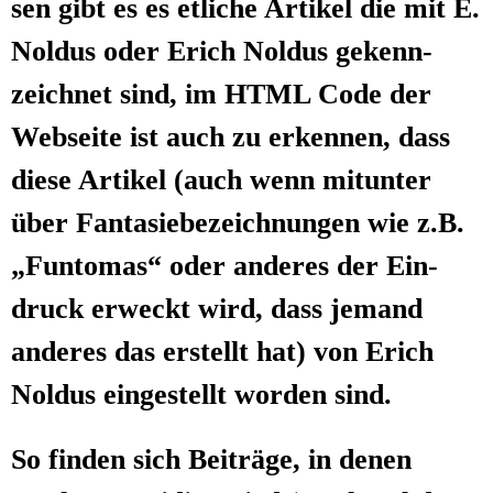
sen gibt es es etli­che Arti­kel die mit E.
Nol­dus oder Erich Nol­dus gekenn­
zeich­net sind, im HTML Code der
Web­sei­te ist auch zu erken­nen, dass
die­se Arti­kel (auch wenn mit­un­ter
über Fan­ta­sie­be­zeich­nun­gen wie z.B.
„Fun­to­mas“ oder ande­res der Ein­
druck erweckt wird, dass jemand
ande­res das erstellt hat) von Erich
Nol­dus ein­ge­stellt wor­den sind.
So fin­den sich Bei­trä­ge, in denen