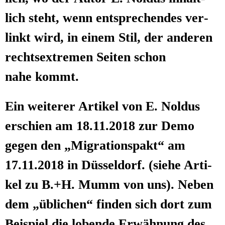
lich steht, wenn ent­spre­chen­des ver­
linkt wird, in einem Stil, der ande­ren
rechts­extre­men Sei­ten schon
nahe kommt.
Ein wei­te­rer Arti­kel von E. Nol­dus
erschien am 18.11.2018 zur Demo
gegen den „Migra­ti­ons­pakt“ am
17.11.2018 in Düs­sel­dorf. (sie­he Arti­
kel zu B.+H. Mumm von uns). Neben
dem „übli­chen“ fin­den sich dort zum
Bei­spiel die loben­de Erwäh­nung des