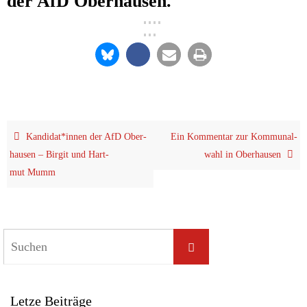
der AfD Oberhausen.
Kandidat*innen der AfD Ober­
Ein Kom­men­tar zur Kom­mu­nal­
hau­sen – Bir­git und Hart­
wahl in Oberhausen
mut Mumm
Let­ze Beiträge