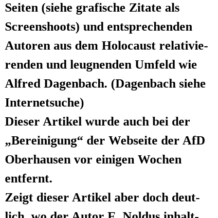
Sei­ten (sie­he gra­fi­sche Zita­te als
Screen­shoots) und ent­spre­chen­den
Autoren aus dem Holo­caust rela­ti­vie­
ren­den und leug­nen­den Umfeld wie
Alfred Dagen­bach. (Dagen­bach sie­he
Internetsuche)
Die­ser Arti­kel wur­de auch bei der
„Berei­ni­gung“ der Web­sei­te der AfD
Ober­hau­sen vor eini­gen Wochen
entfernt.
Zeigt die­ser Arti­kel aber doch deut­
lich, wo der Autor E. Nol­dus inhalt­