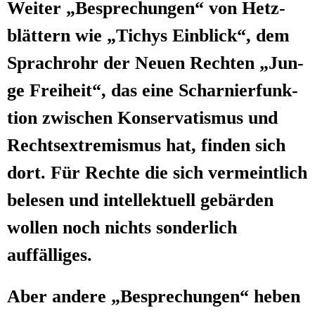
Wei­ter „Bespre­chun­gen“ von Hetz­
blät­tern wie „Tichys Ein­blick“, dem
Sprach­rohr der Neu­en Rech­ten „Jun­
ge Frei­heit“, das eine Schar­nier­funk­
ti­on zwi­schen Kon­ser­va­tis­mus und
Rechts­extre­mis­mus hat, fin­den sich
dort. Für Rech­te die sich ver­meint­lich
bele­sen und intel­lek­tu­ell gebär­den
wol­len noch nichts son­der­lich
auffälliges.
Aber ande­re „Bespre­chun­gen“ heben