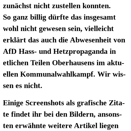
zunächst nicht zustel­len konnten.
So ganz bil­lig dürf­te das ins­ge­samt
wohl nicht gewe­sen sein, viel­leicht
erklärt das auch die Abwe­sen­heit von
AfD Hass- und Hetz­pro­pa­gan­da in
etli­chen Tei­len Ober­hau­sens im aktu­
el­len Kom­mu­nal­wahl­kampf. Wir wis­
sen es nicht.
Eini­ge Screen­shots als gra­fi­sche Zita­
te fin­det ihr bei den Bil­dern, ansons­
ten erwähn­te wei­te­re Arti­kel lie­gen