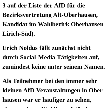
3 auf der Lis­te der AfD für die
Bezirks­ver­tre­tung Alt-Ober­hau­sen,
Kan­di­dat im Wahl­be­zirk Ober­hau­sen
Lirich-Süd).
Erich Nol­dus fällt zunächst nicht
durch Social-Media Tätig­kei­ten auf,
zumin­dest kei­ne unter sei­nem Namen.
Als Teil­neh­mer bei den immer sehr
klei­nen AfD Ver­an­stal­tun­gen in Ober­
hau­sen war er häu­fi­ger zu sehen,