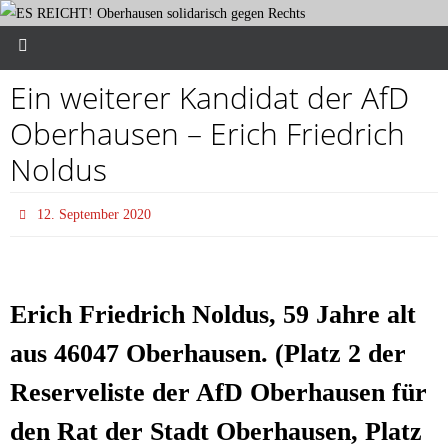
Ein wei­te­rer Kan­di­dat der AfD
Ober­hau­sen – Erich Fried­rich
Noldus
12. September 2020
Erich Fried­rich Nol­dus, 59 Jah­re alt
aus 46047 Ober­hau­sen. (Platz 2 der
Reser­ve­lis­te der AfD Ober­hau­sen für
den Rat der Stadt Ober­hau­sen, Platz