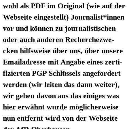
wohl als PDF im Ori­gi­nal (wie auf der
Web­sei­te ein­ge­stellt) Journalist*innen
vor und kön­nen zu jour­na­lis­ti­schen
oder auch ande­ren Recher­che­zwe­
cken hilfs­wei­se über uns, über unse­re
Email­adres­se mit Anga­be eines zer­ti­
fi­zier­ten PGP Schlüs­sels ange­for­dert
wer­den (wir lei­ten das dann wei­ter),
wir gehen davon aus das eini­ges was
hier erwähnt wur­de mög­li­cher­wei­se
nun ent­fernt wird von der Web­sei­te