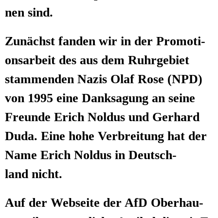
nen sind.
Zunächst fan­den wir in der Pro­mo­ti­
ons­ar­beit des aus dem Ruhr­ge­biet
stam­men­den Nazis Olaf Rose (NPD)
von 1995 eine Dank­sa­gung an sei­ne
Freun­de Erich Nol­dus und Ger­hard
Duda. Eine hohe Ver­brei­tung hat der
Name Erich Nol­dus in Deutsch­
land nicht.
Auf der Web­sei­te der AfD Ober­hau­