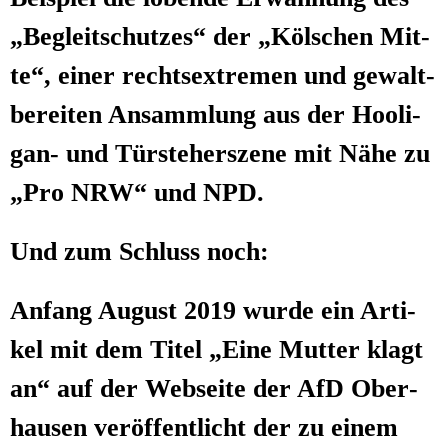
„Begleit­schut­zes“ der „Köl­schen Mit­
te“, einer rechts­extre­men und gewalt­
be­rei­ten Ansamm­lung aus der Hoo­li­
gan- und Tür­ste­her­sze­ne mit Nähe zu
„Pro NRW“ und NPD.
Und zum Schluss noch:
Anfang August 2019 wur­de ein Arti­
kel mit dem Titel „Eine Mut­ter klagt
an“ auf der Web­sei­te der AfD Ober­
hau­sen ver­öf­fent­licht der zu einem