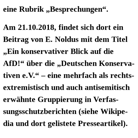
eine Rubrik „Bespre­chun­gen“.
Am 21.10.2018, fin­det sich dort ein
Bei­trag von E. Nol­dus mit dem Titel
„Ein kon­ser­va­ti­ver Blick auf die
AfD!“ über die „Deut­schen Kon­ser­va­
ti­ven e.V.“ – eine mehr­fach als rechts­
extre­mis­tisch und auch anti­se­mi­tisch
erwähn­te Grup­pie­rung in Ver­fas­
sungs­schutz­be­rich­ten (sie­he Wiki­pe­
dia und dort gelis­te­te Presseartikel).