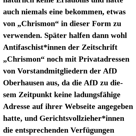
auch nie­mals eine bekom­men, etwas
von „Chris­mon“ in die­ser Form zu
ver­wen­den. Spä­ter hal­fen dann wohl
Antifaschist*innen der Zeit­schrift
„Chris­mon“ noch mit Pri­vat­adres­sen
von Vor­stand­mit­glie­dern der AfD
Ober­hau­sen aus, da die AfD zu die­
sem Zeit­punkt kei­ne ladungs­fä­hi­ge
Adres­se auf ihrer Web­sei­te ange­ge­ben
hat­te, und Gerichtsvollzieher*innen
die ent­spre­chen­den Ver­fü­gun­gen