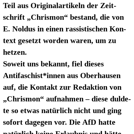
Teil aus Ori­gi­nal­ar­ti­keln der Zeit­
schrift „Chris­mon“ bestand, die von
E. Nol­dus in einen ras­sis­ti­schen Kon­
text gesetzt wor­den waren, um zu
hetzen.
Soweit uns bekannt, fiel die­ses
Antifaschist*innen aus Ober­hau­sen
auf, die Kon­takt zur Redak­ti­on von
„Chris­mon“ auf­nah­men – die­se dul­de­
te so etwas natür­lich nicht und ging
sofort dage­gen vor. Die AfD hat­te
natür­lich kei­ne Erlaub­nis und hät­te