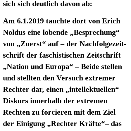
sich sich deut­lich davon ab:
Am 6.1.2019 tauch­te dort von Erich
Nol­dus eine loben­de „Bespre­chung“
von „Zuerst“ auf – der Nach­fol­ge­zeit­
schrift der faschis­ti­schen Zeit­schrift
„Nati­on und Euro­pa“ – Bei­de stel­len
und stell­ten den Ver­such extre­mer
Rech­ter dar, einen „intel­lek­tu­el­len“
Dis­kurs inner­halb der extre­men
Rech­ten zu for­cie­ren mit dem Ziel
der Eini­gung „Rech­ter Kräf­te“– das