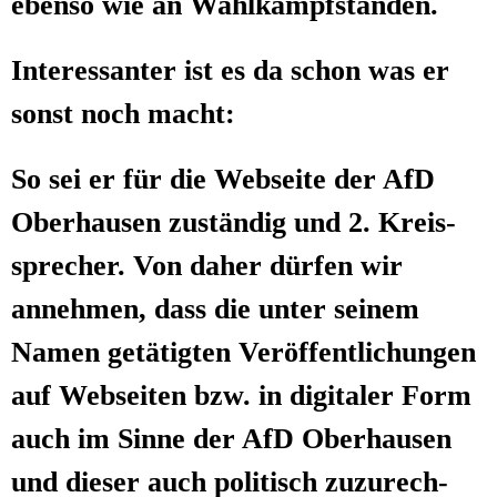
eben­so wie an Wahlkampfständen.
Inter­es­san­ter ist es da schon was er
sonst noch macht:
So sei er für die Web­sei­te der AfD
Ober­hau­sen zustän­dig und 2. Kreis­
spre­cher. Von daher dür­fen wir
anneh­men, dass die unter sei­nem
Namen getä­tig­ten Ver­öf­fent­li­chun­gen
auf Web­sei­ten bzw. in digi­ta­ler Form
auch im Sin­ne der AfD Ober­hau­sen
und die­ser auch poli­tisch zuzu­rech­