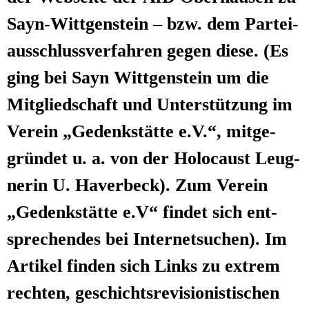
Sayn-Witt­gen­stein – bzw. dem Par­tei­
aus­schluss­ver­fah­ren gegen die­se. (Es
ging bei Sayn Witt­gen­stein um die
Mit­glied­schaft und Unter­stüt­zung im
Ver­ein „Gedenk­stät­te e.V.“, mit­ge­
grün­det u. a. von der Holo­caust Leug­
ne­rin U. Haver­beck). Zum Ver­ein
„Gedenk­stät­te e.V“ fin­det sich ent­
spre­chen­des bei Inter­net­su­chen). Im
Arti­kel fin­den sich Links zu extrem
rech­ten, geschichts­re­vi­sio­nis­ti­schen