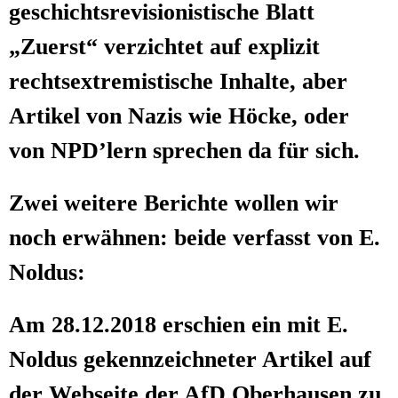
geschichts­re­vi­sio­nis­ti­sche Blatt
„Zuerst“ ver­zich­tet auf expli­zit
rechts­extre­mis­ti­sche Inhal­te, aber
Arti­kel von Nazis wie Höcke, oder
von NPD’lern spre­chen da für sich.
Zwei wei­te­re Berich­te wol­len wir
noch erwäh­nen: bei­de ver­fasst von E.
Noldus:
Am 28.12.2018 erschien ein mit E.
Nol­dus gekenn­zeich­ne­ter Arti­kel auf
der Web­sei­te der AfD Ober­hau­sen zu