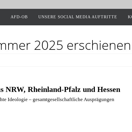
AFD-OB
UNSE­RE SOCIAL MEDIA AUFTRITTE
K
om­mer 2025 erschienen
 aus NRW, Rhein­land-Pfalz und Hessen
te Ideo­lo­gie – gesamt­ge­sell­schaft­li­che Ausprägungen