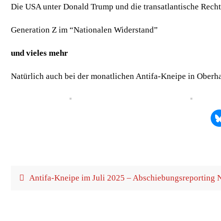
Die USA unter Donald Trump und die trans­at­lan­ti­sche Rech
Gene­ra­ti­on Z im “Natio­na­len Widerstand”
und vie­les mehr
Natür­lich auch bei der monat­li­chen Anti­fa-Knei­pe in Ober­h
Anti­fa-Knei­pe im Juli 2025 – Abschie­bungs­re­port­in