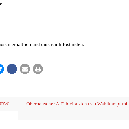
te
au­sen erhält­lich und unse­ren Infoständen.
g NRW
Ober­hau­se­ner AfD bleibt sich treu Wahl­kampf mit