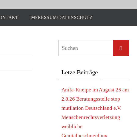
ON­TAKT
IMPRESSUM/DATENSCHUTZ
Let­ze Beiträge
Ani­fa-Knei­pe im August 26 am
2.8.26 Bera­tungs­stel­le stop
muti­la­ti­on Deutsch­land e.V.
Men­schen­rechts­ver­let­zung
weib­li­che
Genitalbeschneidung