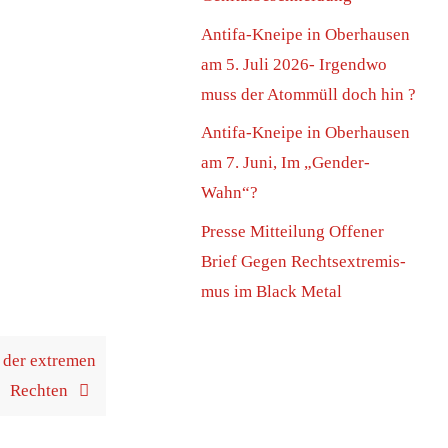
Anti­fa-Knei­pe in Ober­hau­sen
am 5. Juli 2026- Irgend­wo
muss der Atom­müll doch hin ?
Anti­fa-Knei­pe in Ober­hau­sen
am 7. Juni, Im „Gen­der-
Wahn“?
Pres­se Mit­tei­lung Offe­ner
Brief Gegen Rechts­extre­mis­
mus im Black Metal
 der extre­men
Rechten