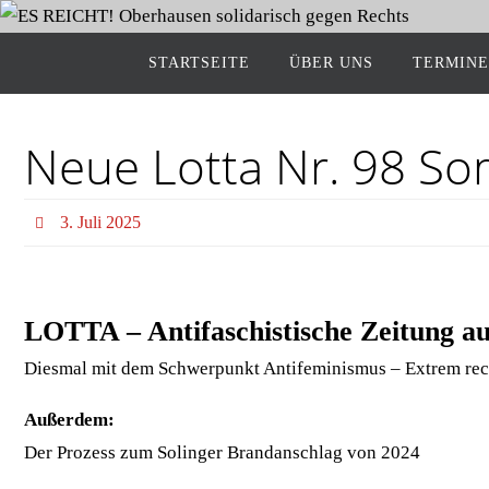
START­SEI­TE
ÜBER UNS
TER­MI­NE
Neue Lot­ta Nr. 98 S
3. Juli 2025
LOTTA – Anti­fa­schis­ti­sche Zei­tung
Dies­mal mit dem Schwer­punkt Anti­fe­mi­nis­mus – Extrem rech­
Außer­dem:
Der Pro­zess zum Solin­ger Brand­an­schlag von 2024