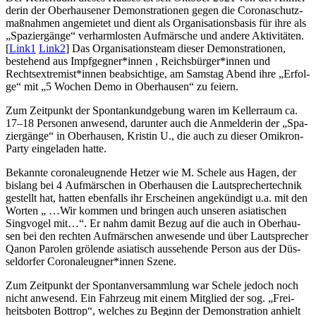
de­rin der Ober­hau­se­ner Demons­tra­tio­nen gegen die Coro­naschutz­
maß­nah­men ange­mie­tet und dient als Orga­ni­sa­ti­ons­ba­sis für ihre als
„Spa­zier­gän­ge“ ver­harm­los­ten Auf­mär­sche und ande­re Akti­vi­tä­ten.
[
Link1
Link2
] Das Orga­ni­sa­ti­ons­team die­ser Demons­tra­tio­nen,
bestehend aus Impfgegner*innen , Reichsbürger*innen und
Rechtsextremist*innen beab­sich­ti­ge, am Sams­tag Abend ihre „Erfol­
ge“ mit „5 Wochen Demo in Ober­hau­sen“ zu feiern.
Zum Zeit­punkt der Spon­tan­kund­ge­bung waren im Kel­ler­raum ca.
17–18 Per­so­nen anwe­send, dar­un­ter auch die Anmel­de­rin der „Spa­
zier­gän­ge“ in Ober­hau­sen, Kris­tin U., die auch zu die­ser Omi­kron-
Par­ty ein­ge­la­den hatte.
Bekann­te coro­na­leug­nen­de Het­zer wie M. Sche­le aus Hagen, der
bis­lang bei 4 Auf­mär­schen in Ober­hau­sen die Laut­spre­cher­tech­nik
gestellt hat, hat­ten eben­falls ihr Erschei­nen ange­kün­digt u.a. mit den
Wor­ten „ …Wir kom­men und brin­gen auch unse­ren asia­ti­schen
Sing­vo­gel mit…“. Er nahm damit Bezug auf die auch in Ober­hau­
sen bei den rech­ten Auf­mär­schen anwe­sen­de und über Laut­spre­cher
Qanon Paro­len grö­len­de asia­tisch aus­se­hen­de Per­son aus der Düs­
sel­dor­fer Coronaleugner*innen Szene.
Zum Zeit­punkt der Spon­tan­ver­samm­lung war Sche­le jedoch noch
nicht anwe­send. Ein Fahr­zeug mit einem Mit­glied der sog. „Frei­
heits­bo­ten Bot­trop“, wel­ches zu Beginn der Demons­tra­ti­on anhielt