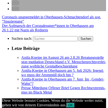
Coro­na­zis unan­ge­mel­det in Ober­hau­sen-Schmacht­en­dorf als sog.
“Spa­zier­gang”
Der Auf­marsch der Coronaleugner*innen in Ober­hau­sen am
26.1.22 mit Nazis als Rednern
Suchen nach:
Suchen
Let­ze Beiträge
Ani­fa-Knei­pe im August 26 am 2.8.26 Bera­tungs­stel­le
stop muti­la­ti­on Deutsch­land e.V. Men­schen­rechts­ver­let­
zung weib­li­che Genitalbeschneidung
Anti­fa-Knei­pe in Ober­hau­sen am 5. Juli 2026- Irgend­
wo muss der Atom­müll doch hin ?
Anti­fa-Knei­pe in Ober­hau­sen am 7. Juni, Im „Gen­der-
Wahn“?
Pres­se Mit­tei­lung Offe­ner Brief Gegen Rechts­extre­mis­
mus im Black Metal
Diese Website benutzt Cookies. Wenn du die Website weiter nutzt,
gehen wir von deinem Einverständnis aus.
OK