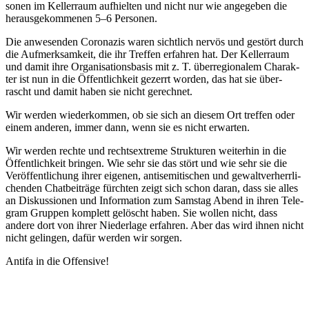
so­nen im Kel­ler­raum auf­hiel­ten und nicht nur wie ange­ge­ben die
her­aus­ge­kom­me­nen 5–6 Personen.
Die anwe­sen­den Coro­na­zis waren sicht­lich ner­vös und gestört durch
die Auf­merk­sam­keit, die ihr Tref­fen erfah­ren hat. Der Kel­ler­raum
und damit ihre Orga­ni­sa­ti­ons­ba­sis mit z. T. über­re­gio­na­lem Cha­rak­
ter ist nun in die Öffent­lich­keit gezerrt wor­den, das hat sie über­
rascht und damit haben sie nicht gerechnet.
Wir wer­den wie­der­kom­men, ob sie sich an die­sem Ort tref­fen oder
einem ande­ren, immer dann, wenn sie es nicht erwarten.
Wir wer­den rech­te und rechts­extre­me Struk­tu­ren wei­ter­hin in die
Öffent­lich­keit brin­gen. Wie sehr sie das stört und wie sehr sie die
Ver­öf­fent­li­chung ihrer eige­nen, anti­se­mi­ti­schen und gewalt­ver­herr­li­
chen­den Chat­bei­trä­ge fürch­ten zeigt sich schon dar­an, dass sie alles
an Dis­kus­sio­nen und Infor­ma­ti­on zum Sams­tag Abend in ihren Tele­
gram Grup­pen kom­plett gelöscht haben. Sie wol­len nicht, dass
ande­re dort von ihrer Nie­der­la­ge erfah­ren. Aber das wird ihnen nicht
nicht gelin­gen, dafür wer­den wir sorgen.
Anti­fa in die Offensive!