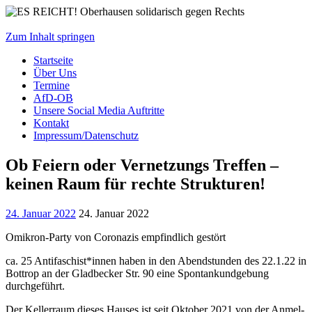
Zum Inhalt springen
Start­sei­te
Über Uns
Ter­mi­ne
AfD-OB
Unse­re Social Media Auftritte
Kon­takt
Impressum/Datenschutz
Ob Fei­ern oder Ver­net­zungs Tref­fen –
kei­nen Raum für rech­te Strukturen!
24. Januar 2022
24. Januar 2022
Omi­kron-Par­ty von Coro­na­zis emp­find­lich gestört
ca. 25 Antifaschist*innen haben in den Abend­stun­den des 22.1.22 in
Bot­trop an der Glad­be­cker Str. 90 eine Spon­tan­kund­ge­bung
durchgeführt.
Der Kel­ler­raum die­ses Hau­ses ist seit Okto­ber 2021 von der Anmel­