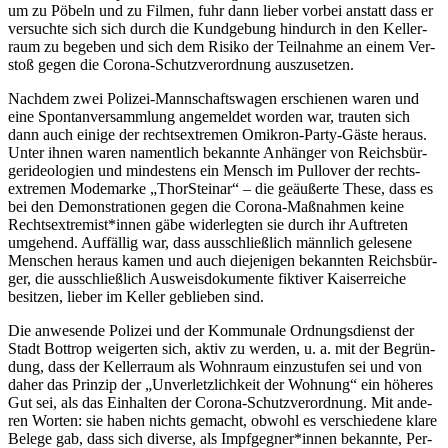
um zu Pöbeln und zu Fil­men, fuhr dann lie­ber vor­bei anstatt dass er
ver­such­te sich sich durch die Kund­ge­bung hin­durch in den Kel­ler­
raum zu bege­ben und sich dem Risi­ko der Teil­nah­me an einem Ver­
stoß gegen die Coro­na-Schutz­ver­ord­nung auszusetzen.
Nach­dem zwei Poli­zei-Mann­schafts­wa­gen erschie­nen waren und
eine Spon­tan­ver­samm­lung ange­mel­det wor­den war, trau­ten sich
dann auch eini­ge der rechts­extre­men Omi­kron-Par­ty-Gäs­te her­aus.
Unter ihnen waren nament­lich bekann­te Anhän­ger von Reichs­bür­
ge­rideo­lo­gien und min­des­tens ein Mensch im Pull­over der rechts­
extre­men Mode­mar­ke „Thor­Stei­nar“ – die geäu­ßer­te The­se, dass es
bei den Demons­tra­tio­nen gegen die Coro­na-Maß­nah­men kei­ne
Rechtsextremist*innen gäbe wider­leg­ten sie durch ihr Auf­tre­ten
umge­hend. Auf­fäl­lig war, dass aus­schließ­lich männ­lich gele­se­ne
Men­schen her­aus kamen und auch die­je­ni­gen bekann­ten Reichs­bür­
ger, die aus­schließ­lich Aus­weis­do­ku­men­te fik­ti­ver Kai­ser­rei­che
besit­zen, lie­ber im Kel­ler geblie­ben sind.
Die anwe­sen­de Poli­zei und der Kom­mu­na­le Ord­nungs­dienst der
Stadt Bot­trop wei­ger­ten sich, aktiv zu wer­den, u. a. mit der Begrün­
dung, dass der Kel­ler­raum als Wohn­raum ein­zu­stu­fen sei und von
daher das Prin­zip der „Unver­letz­lich­keit der Woh­nung“ ein höhe­res
Gut sei, als das Ein­hal­ten der Coro­na-Schutz­ver­ord­nung. Mit ande­
ren Wor­ten: sie haben nichts gemacht, obwohl es ver­schie­de­ne kla­re
Bele­ge gab, dass sich diver­se, als Impfgegner*innen bekann­te, Per­