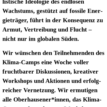
lis­ti­sche Ideo­lo­gie des end­lo­sen
Wachs­tums, gestützt auf fos­si­le Ener­
gie­trä­ger, führt in der Kon­se­quenz zu
Armut, Ver­trei­bung und Flucht –
nicht nur im glo­ba­len Süden.
Wir wün­schen den Teil­neh­men­den des
Kli­ma-Camps eine Woche vol­ler
frucht­ba­rer Dis­kus­sio­nen, krea­ti­ver
Work­shops und Aktio­nen und erfolg­
rei­cher Ver­net­zung. Wir ermu­ti­gen
alle Oberhausener*innen, das Kli­ma-