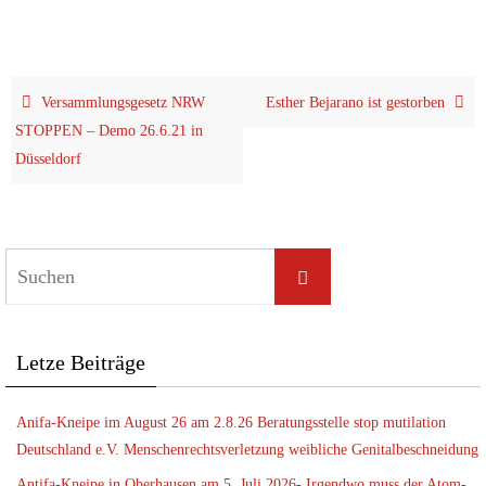
Ver­samm­lungs­ge­setz NRW
Esther Beja­ra­no ist gestorben
STOPPEN – Demo 26.6.21 in
Düsseldorf
Let­ze Beiträge
Ani­fa-Knei­pe im August 26 am 2.8.26 Bera­tungs­stel­le stop muti­la­ti­on
Deutsch­land e.V. Men­schen­rechts­ver­let­zung weib­li­che Genitalbeschneidung
Anti­fa-Knei­pe in Ober­hau­sen am 5. Juli 2026- Irgend­wo muss der Atom­