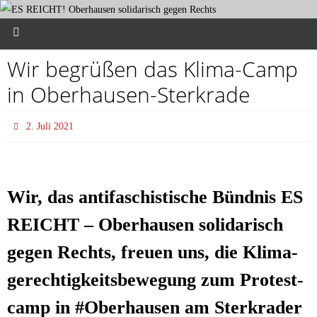
Wir begrü­ßen das Kli­ma-Camp
in Oberhausen-Sterkrade
2. Juli 2021
Wir, das anti­fa­schis­ti­sche Bünd­nis ES
REICHT – Ober­hau­sen soli­da­risch
gegen Rechts, freu­en uns, die Kli­ma­
ge­rech­tig­keits­be­we­gung zum Pro­test­
camp in #Ober­hau­sen am Ster­k­ra­der