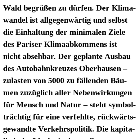
Wald begrü­ßen zu dür­fen. Der Kli­ma­
wan­del ist all­ge­gen­wär­tig und selbst
die Ein­hal­tung der mini­ma­len Zie­le
des Pari­ser Kli­ma­ab­kom­mens ist
nicht abseh­bar. Der geplan­te Aus­bau
des Auto­bahn­kreu­zes Ober­hau­sen –
zulas­ten von 5000 zu fäl­len­den Bäu­
men zuzüg­lich aller Neben­wir­kun­gen
für Mensch und Natur – steht sym­bol­
träch­tig für eine ver­fehl­te, rück­wärts­
ge­wand­te Ver­kehrs­po­li­tik. Die kapi­ta­