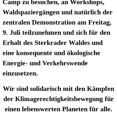
Camp zu besu­chen, an Work­shops,
Wald­spa­zier­gän­gen und natür­lich der
zen­tra­len Demons­tra­ti­on am Frei­tag,
9. Juli teil­zu­neh­men und sich für den
Erhalt des Ster­k­ra­der Wal­des und
eine kon­se­quen­te und öko­lo­gi­sche
Ener­gie- und Ver­kehrs­wen­de
einzusetzen.
Wir sind soli­da­risch mit den Kämp­fen
der Kli­ma­ge­rech­tig­keits­be­we­gung für
einen lebens­wer­ten Pla­ne­ten für alle.