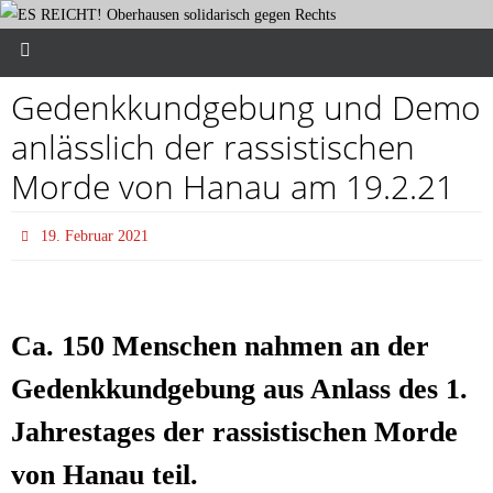
Gedenk­kund­ge­bung und Demo
anläss­lich der ras­sis­ti­schen
Mor­de von Hanau am 19.2.21
19. Februar 2021
Ca. 150 Men­schen nah­men an der
Gedenk­kund­ge­bung aus Anlass des 1.
Jah­res­ta­ges der ras­sis­ti­schen Mor­de
von Hanau teil.