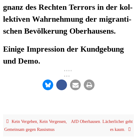
gnanz des Rech­ten Ter­rors in der kol­
lek­ti­ven Wahr­neh­mung der migran­ti­
schen Bevöl­ke­rung Oberhausens.
Eini­ge Impres­si­on der Kund­ge­bung
und Demo.
Kein Ver­ge­ben, Kein Ver­ges­sen,
AfD Ober­hau­sen. Lächer­li­cher geht
Gemein­sam gegen Rassismus
es kaum.