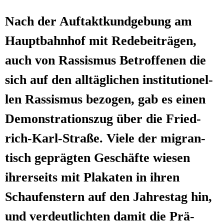
Nach der Auf­takt­kund­ge­bung am
Haupt­bahn­hof mit Rede­bei­trä­gen,
auch von Ras­sis­mus Betrof­fe­nen die
sich auf den all­täg­li­chen insti­tu­tio­nel­
len Ras­sis­mus bezo­gen, gab es einen
Demons­tra­ti­ons­zug über die Fried­
rich-Karl-Stra­ße. Vie­le der migran­
tisch gepräg­ten Geschäf­te wie­sen
ihrer­seits mit Pla­ka­ten in ihren
Schau­fens­tern auf den Jah­res­tag hin,
und ver­deut­lich­ten damit die Prä­