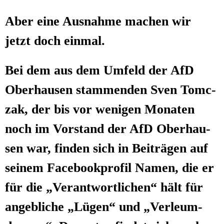
Aber eine Aus­nah­me machen wir
jetzt doch einmal.
Bei dem aus dem Umfeld der AfD
Ober­hau­sen stam­men­den Sven Tomc­
zak, der bis vor weni­gen Mona­ten
noch im Vor­stand der AfD Ober­hau­
sen war, fin­den sich in Bei­trä­gen auf
sei­nem Face­book­pro­fil Namen, die er
für die „Ver­ant­wort­li­chen“ hält für
angeb­li­che „Lügen“ und „Ver­leum­