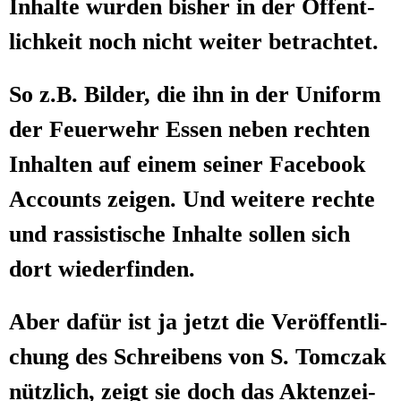
Inhal­te wur­den bis­her in der Öffent­
lich­keit noch nicht wei­ter betrachtet.
So z.B. Bil­der, die ihn in der Uni­form
der Feu­er­wehr Essen neben rech­ten
Inhal­ten auf einem sei­ner Face­book
Accounts zei­gen. Und wei­te­re rech­te
und ras­sis­ti­sche Inhal­te sol­len sich
dort wiederfinden.
Aber dafür ist ja jetzt die Ver­öf­fent­li­
chung des Schrei­bens von S. Tomc­zak
nütz­lich, zeigt sie doch das Akten­zei­