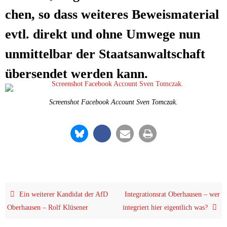
chen, so dass wei­te­res Beweis­ma­te­ri­al
evtl. direkt und ohne Umwe­ge nun
unmit­tel­bar der Staats­an­walt­schaft
über­sen­det wer­den kann.
Screen­shot Face­book Account Sven Tomczak.
Ein wei­te­rer Kan­di­dat der AfD
Inte­gra­ti­ons­rat Ober­hau­sen – wer
Ober­hau­sen – Rolf Klüsener
inte­griert hier eigent­lich was?