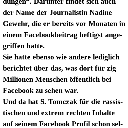
dun­gen“. Dar­un­ter fin­det sich auch
der Name der Jour­na­lis­tin Nadi­ne
Gewehr, die er bereits vor Mona­ten in
einem Face­book­bei­trag hef­tigst ange­
grif­fen hatte.
Sie hat­te eben­so wie ande­re ledig­lich
berich­tet über das, was dort für zig
Mil­lio­nen Men­schen öffent­lich bei
Face­book zu sehen war.
Und da hat S. Tomc­zak für die ras­sis­
ti­schen und extrem rech­ten Inhal­te
auf sei­nem Face­book Pro­fil schon sel­