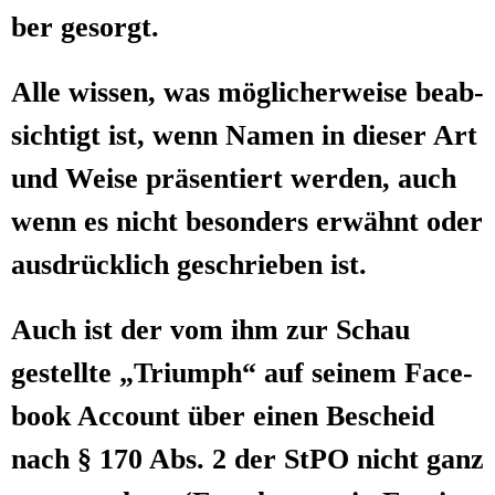
ber gesorgt.
Alle wis­sen, was mög­li­cher­wei­se beab­
sich­tigt ist, wenn Namen in die­ser Art
und Wei­se prä­sen­tiert wer­den, auch
wenn es nicht beson­ders erwähnt oder
aus­drück­lich geschrie­ben ist.
Auch ist der vom ihm zur Schau
gestell­te „Tri­umph“ auf sei­nem Face­
book Account über einen Bescheid
nach § 170 Abs. 2 der StPO nicht ganz