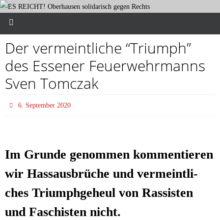
Der ver­meint­li­che “Tri­umph”
des Esse­ner Feu­er­wehr­manns
Sven Tomczak
6. September 2020
Im Grun­de genom­men kom­men­tie­ren
wir Hass­aus­brü­che und ver­meint­li­
ches Tri­umph­ge­heul von Ras­sis­ten
und Faschis­ten nicht.