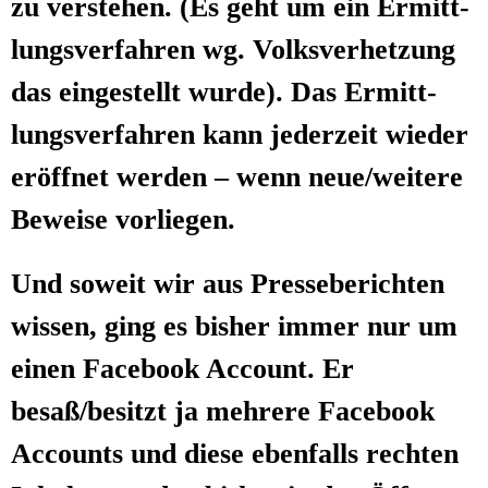
zu ver­ste­hen. (Es geht um ein Ermitt­
lungs­ver­fah­ren wg. Volks­ver­het­zung
das ein­ge­stellt wur­de). Das Ermitt­
lungs­ver­fah­ren kann jeder­zeit wie­der
eröff­net wer­den – wenn neue/weitere
Bewei­se vorliegen.
Und soweit wir aus Pres­se­be­rich­ten
wis­sen, ging es bis­her immer nur um
einen Face­book Account. Er
besaß/besitzt ja meh­re­re Face­book
Accounts und die­se eben­falls rech­ten