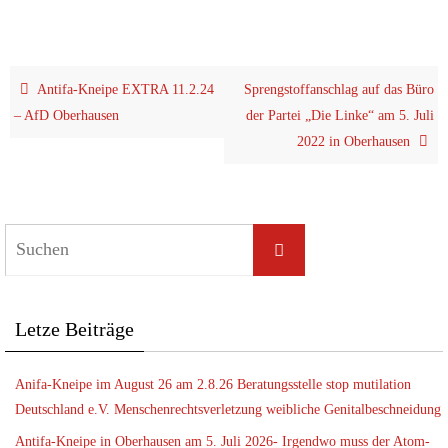
Anti­fa-Knei­pe EXTRA 11.2.24
Spreng­stoff­an­schlag auf das Büro
– AfD Oberhausen
der Par­tei „Die Lin­ke“ am 5. Juli
2022 in Oberhausen
Let­ze Beiträge
Ani­fa-Knei­pe im August 26 am 2.8.26 Bera­tungs­stel­le stop muti­la­ti­on
Deutsch­land e.V. Men­schen­rechts­ver­let­zung weib­li­che Genitalbeschneidung
Anti­fa-Knei­pe in Ober­hau­sen am 5. Juli 2026- Irgend­wo muss der Atom­