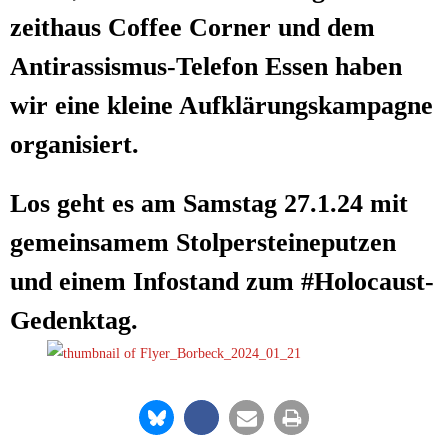
zeit­haus Cof­fee Cor­ner und dem
Anti­ras­sis­mus-Tele­fon Essen haben
wir eine klei­ne Auf­klä­rungs­kam­pa­gne
organisiert.
Los geht es am Sams­tag 27.1.24 mit
gemein­sa­mem Stol­per­stei­ne­put­zen
und einem Info­stand zum #Holo­caust­
Ge­denk­tag.