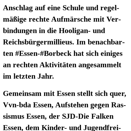
Anschlag auf eine Schu­le und regel­
mä­ßi­ge rech­te Auf­mär­sche mit Ver­
bin­dun­gen in die Hoo­li­gan- und
Reichs­bür­ger­mil­lieus. Im benach­bar­
ten #Essen-#Borbeck hat sich eini­ges
an rech­ten Akti­vi­tä­ten ange­sam­melt
im letz­ten Jahr.
Gemein­sam mit Essen stellt sich quer,
Vvn-bda Essen, Auf­ste­hen gegen Ras­
sis­mus Essen, der SJD-Die Fal­ken
Essen, dem Kin­der- und Jugend­frei­