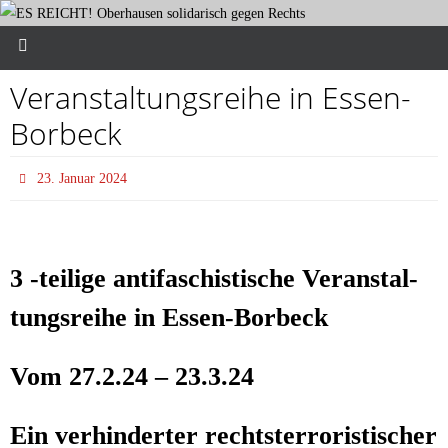
Ver­an­stal­tungs­rei­he in Essen-
Borbeck
23. Januar 2024
3 ‑teil­i­ge anti­fa­schis­ti­sche Ver­an­stal­
tungs­rei­he in Essen-Borbeck
Vom 27.2.24 – 23.3.24
Ein ver­hin­der­ter rechts­ter­ro­ris­ti­scher