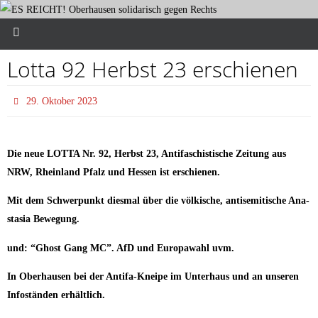
Lot­ta 92 Herbst 23 erschienen
29. Oktober 2023
Die neue LOTTA Nr. 92, Herbst 23, Anti­fa­schis­ti­sche Zei­tung aus
NRW, Rhein­land Pfalz und Hes­sen ist erschienen.
Mit dem Schwer­punkt dies­mal über die völ­ki­sche, anti­se­mi­ti­sche Ana­
sta­sia Bewegung.
und: “Ghost Gang MC”. AfD und Euro­pa­wahl uvm.
In Ober­hau­sen bei der Anti­fa-Knei­pe im Unter­haus und an unse­ren
Info­stän­den erhältlich.