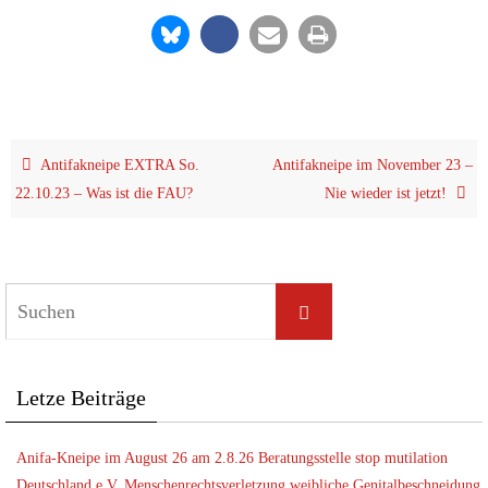
Anti­f­akne­i­pe EXTRA So.
Anti­f­akne­i­pe im Novem­ber 23 –
22.10.23 – Was ist die FAU?
Nie wie­der ist jetzt!
Let­ze Beiträge
Ani­fa-Knei­pe im August 26 am 2.8.26 Bera­tungs­stel­le stop muti­la­ti­on
Deutsch­land e.V. Men­schen­rechts­ver­let­zung weib­li­che Genitalbeschneidung