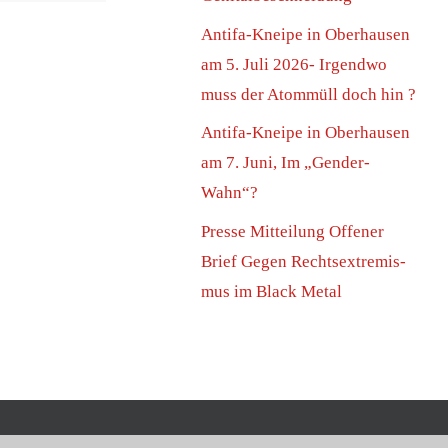
Anti­fa-Knei­pe in Ober­hau­sen
am 5. Juli 2026- Irgend­wo
muss der Atom­müll doch hin ?
Anti­fa-Knei­pe in Ober­hau­sen
am 7. Juni, Im „Gen­der-
Wahn“?
Pres­se Mit­tei­lung Offe­ner
Brief Gegen Rechts­extre­mis­
mus im Black Metal