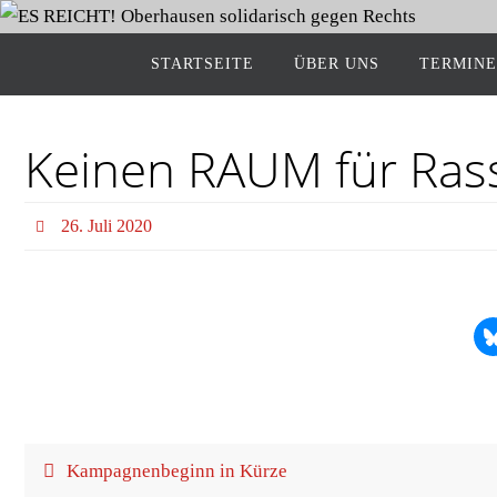
START­SEI­TE
ÜBER UNS
TER­MI­NE
Kei­nen RAUM für Ras
26. Juli 2020
Kam­pa­gnen­be­ginn in Kürze