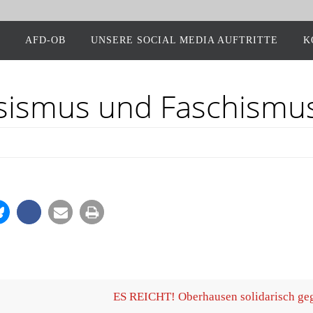
AFD-OB
UNSE­RE SOCIAL MEDIA AUFTRITTE
K
­sis­mus und Faschismu
ES REICHT! Ober­hau­sen soli­da­risch g