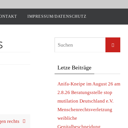
ON­TAKT
IMPRESSUM/DATENSCHUTZ
s
Let­ze Beiträge
Ani­fa-Knei­pe im August 26 am
2.8.26 Bera­tungs­stel­le stop
muti­la­ti­on Deutsch­land e.V.
Men­schen­rechts­ver­let­zung
weib­li­che
egen rechts
Genitalbeschneidung