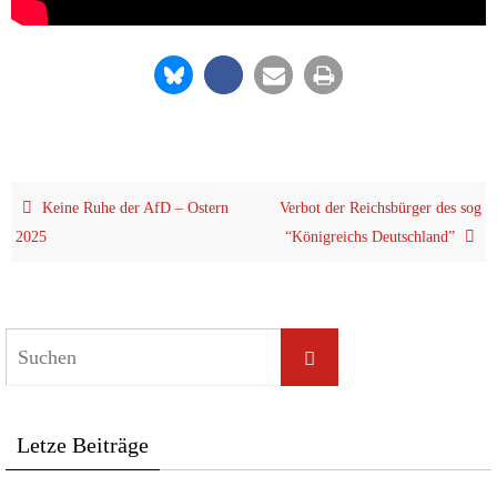
Kei­ne Ruhe der AfD – Ostern
Ver­bot der Reichs­bür­ger des sog
2025
“König­reichs Deutschland”
Let­ze Beiträge