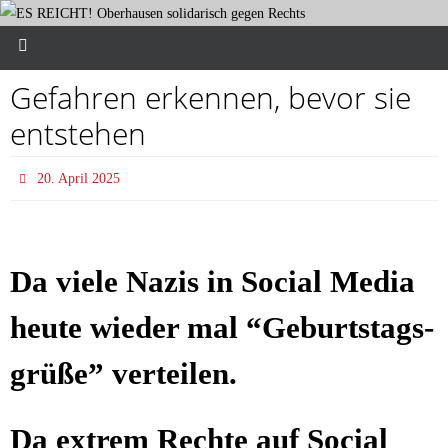
Gefah­ren erken­nen, bevor sie
entstehen
20. April 2025
Da vie­le Nazis in Social Media
heu­te wie­der mal “Geburts­tags­
grü­ße” verteilen.
Da extrem Rech­te auf Social