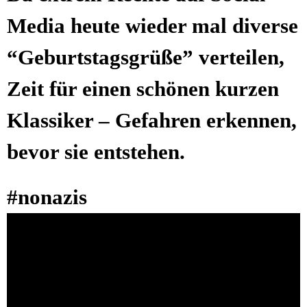
Media heu­te wie­der mal diver­se
“Geburts­tags­grü­ße” ver­tei­len,
Zeit für einen schö­nen kur­zen
Klas­si­ker – Gefah­ren erken­nen,
bevor sie entstehen.
#nona­zis