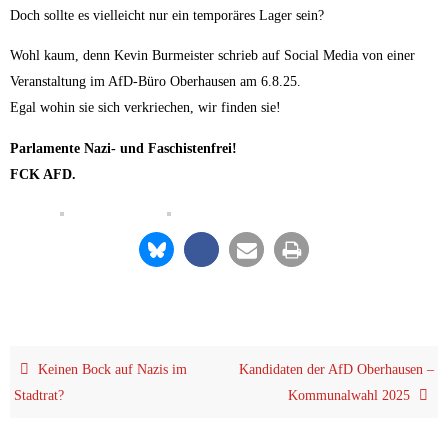
Doch soll­te es viel­leicht nur ein tem­po­rä­res Lager sein?
Wohl kaum, denn Kevin Bur­meis­ter schrieb auf Social Media von einer
Ver­an­stal­tung im AfD-Büro Ober­hau­sen am 6.8.25.
Egal wohin sie sich ver­krie­chen, wir fin­den sie!
Par­la­men­te Nazi- und Faschistenfrei!
FCK AFD.
Kei­nen Bock auf Nazis im
Kan­di­da­ten der AfD Ober­hau­sen –
Stadtrat?
Kom­mu­nal­wahl 2025