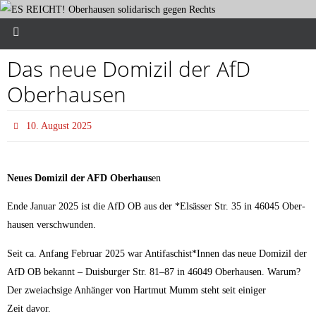
Das neue Domi­zil der AfD
Oberhausen
10. August 2025
Neu­es Domi­zil der AFD Ober­haus
en
Ende Janu­ar 2025 ist die AfD OB aus der *Elsäs­ser Str. 35 in 46045 Ober­
hau­sen verschwunden.
Seit ca. Anfang Febru­ar 2025 war Antifaschist*Innen das neue Domi­zil der
AfD OB bekannt – Duis­bur­ger Str. 81–87 in 46049 Ober­hau­sen. Warum?
Der zwei­ach­si­ge Anhän­ger von Hart­mut Mumm steht seit eini­ger
Zeit davor.