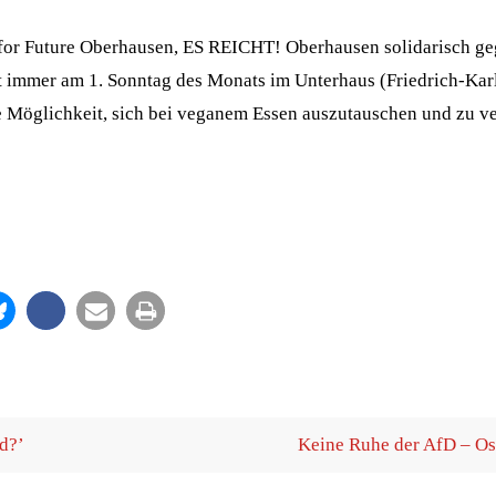
s for Future Ober­hau­sen, ES REICHT! Ober­hau­sen soli­da­risch g
det immer am 1. Sonn­tag des Monats im Unter­haus (Fried­rich-Kar
die Mög­lich­keit, sich bei vega­nem Essen aus­zu­tau­schen und zu v
d?’
Kei­ne Ruhe der AfD – O