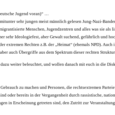
(Deut­sche Jugend voran)“ …
mit­un­ter sehr jun­gen meist männ­lich gele­sen Jung-Nazi-Ban­de
igran­ti­sier­te Men­schen, Jugend­zen­tren und alles was sie als li
mmer sehr Ideo­lo­gie­fest, aber Gewalt suchend, gefähr­lich und hoc
ern der extre­men Rech­ten z.B. der „Hei­mat“ (ehe­mals NPD). Auch 
ber auch Über­grif­fe aus dem Spek­trum die­ser rech­ten Struktu
e dazu wei­ter beleuch­tet, und wol­len danach mit euch in die Dis­
t Gebrauch zu machen und Per­so­nen, die rechts­extre­men Par­tei­
nd oder bereits in der Ver­gan­gen­heit durch ras­sis­ti­sche, natio­na­
un­gen in Erschei­nung getre­ten sind, den Zutritt zur Ver­an­stal­tun