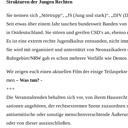
Struk­tu­ren der Jun­gen Rechten
Sie nen­nen sich „Stör­trupp“, „JS (Jung und stark)“, „DJV 
Seit etwas über einem Jahr tau­chen bun­des­weit Ban­den von 
in Ost­deutsch­land. Sie stö­ren und grei­fen CSD’s an, eben­so m
Es ist eine extrem rech­te Jugend­kul­tur ent­stan­den, nicht i
Sie wird mit orga­ni­siert und unter­stützt von Neo­na­zi­ka­d
Ruhrgebiet/NRW gab es schon meh­re­re Vor­fäl­le wie Demos a
Wir zei­gen euch einen aktu­el­len Film der eini­ge Teil­aspek­t
men
– Was tun? -
+++
Die Ver­an­stal­ten­den behal­ten sich vor, von ihrem Haus­rech
sa­tio­nen ange­hö­ren, der rechts­extre­men Sze­ne zuzu­ord­nen si
anti­se­mi­ti­sche oder sons­ti­ge men­schen­ver­ach­ten­de Äuße­r
oder von die­ser auszuschließen.