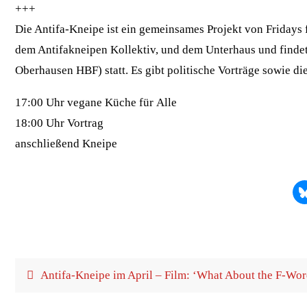
+++
Die Anti­fa-Knei­pe ist ein gemein­sa­mes Pro­jekt von Fri­day
dem Anti­f­akne­i­pen Kol­lek­tiv, und dem Unter­haus und fin­
Ober­hau­sen HBF) statt. Es gibt poli­ti­sche Vor­trä­ge sowie 
17:00 Uhr vega­ne Küche für Alle
18:00 Uhr Vortrag
anschlie­ßend Kneipe
Anti­fa-Knei­pe im April – Film: ‘What About the F‑Wor