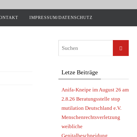
ON­TAKT
IMPRESSUM/DATENSCHUTZ
Let­ze Beiträge
Ani­fa-Knei­pe im August 26 am
2.8.26 Bera­tungs­stel­le stop
muti­la­ti­on Deutsch­land e.V.
Men­schen­rechts­ver­let­zung
weib­li­che
Genitalbeschneidung