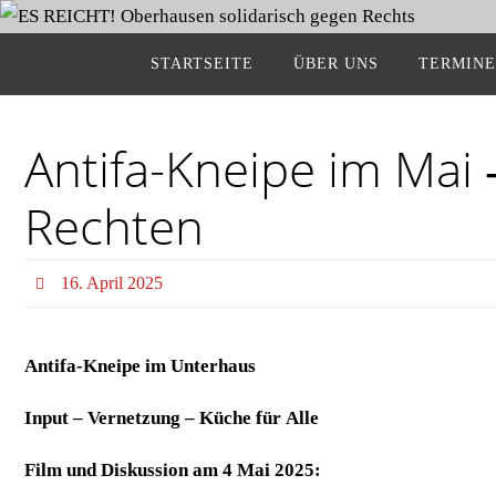
START­SEI­TE
ÜBER UNS
TER­MI­NE
Anti­fa-Knei­pe im Mai 
Rechten
16. April 2025
Anti­fa-Knei­pe im Unterhaus
Input – Ver­net­zung – Küche für Alle
Film und Dis­kus­si­on am 4 Mai 2025: