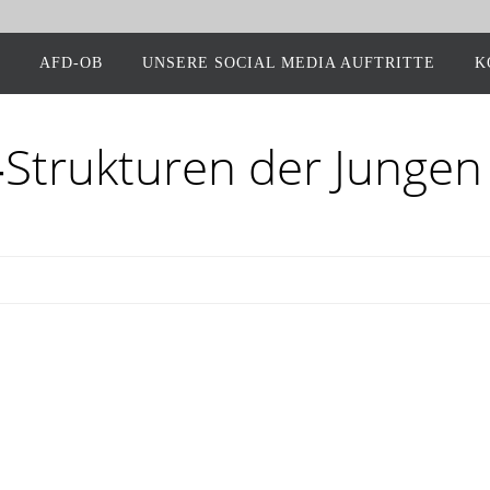
AFD-OB
UNSE­RE SOCIAL MEDIA AUFTRITTE
K
‑Struk­tu­ren der Jun­gen