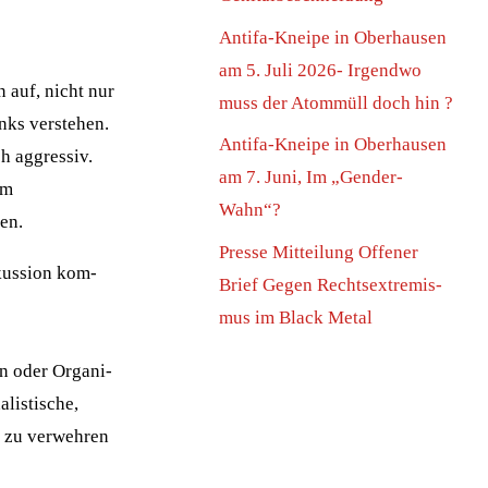
Anti­fa-Knei­pe in Ober­hau­sen
am 5. Juli 2026- Irgend­wo
n auf, nicht nur
muss der Atom­müll doch hin ?
nks ver­ste­hen.
Anti­fa-Knei­pe in Ober­hau­sen
h aggres­siv.
am 7. Juni, Im „Gen­der-
im
Wahn“?
ren.
Pres­se Mit­tei­lung Offe­ner
kus­si­on kom­
Brief Gegen Rechts­extre­mis­
mus im Black Metal
en oder Orga­ni­
lis­ti­sche,
g zu ver­weh­ren