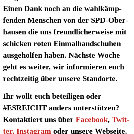
Einen Dank noch an die wahl­kämp­
fen­den Men­schen von der SPD-Ober­
hau­sen die uns freund­li­cher­wei­se mit
schi­cken roten Ein­mal­hand­schu­hen
aus­ge­hol­fen haben. Nächs­te Woche
geht es wei­ter, wir infor­mie­ren euch
recht­zei­tig über unse­re Standorte.
Ihr wollt euch betei­li­gen oder
#
ESREICHT
anders unterstützen?
Kon
tak­tiert uns über
Face­book
,
Twit­
ter,
Insta­gram
oder unse­re Web­sei­te.