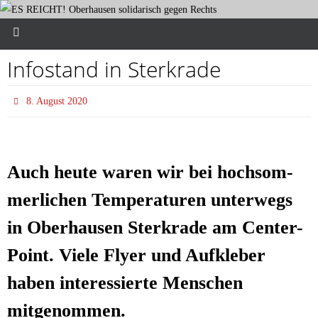
Info­stand in Sterkrade
8. August 2020
Auch heu­te waren wir bei hoch­som­
mer­li­chen Tem­pe­ra­tu­ren unter­wegs
in
Ober­hau­sen
Ster­k­ra­de am Cen­ter-
Point. Vie­le Fly­er und Auf­kle­ber
haben inter­es­sier­te Men­schen
mitgenommen.