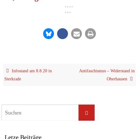
Info­stand am 8.8.20 in
Anti­fa­schis­mus – Wider­stand in
Sterkrade
Oberhausen
Let­ze Beiträge