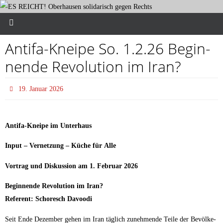
Anti­fa-Knei­pe So. 1.2.26 Begin­
nen­de Revo­lu­ti­on im Iran?
19. Januar 2026
Anti­fa-Knei­pe im Unterhaus
Input – Ver­net­zung – Küche für Alle
Vor­trag und Dis­kus­si­on am 1. Febru­ar 2026
Begin­nen­de Revo­lu­ti­on im Iran?
Refe­rent: Scho­resch Davoodi
Seit Ende Dezem­ber gehen im Iran täg­lich zuneh­men­de Tei­le der Bevöl­ke­