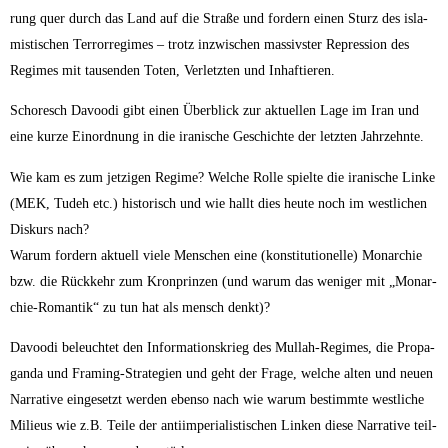
rung quer durch das Land auf die Stra­ße und for­dern einen Sturz des isla­
mis­ti­schen Ter­ror­re­gimes – trotz inzwi­schen mas­sivs­ter Repres­si­on des
Regimes mit tau­sen­den Toten, Ver­letz­ten und Inhaftieren.
Scho­resch Davoo­di gibt einen Über­blick zur aktu­el­len Lage im Iran und
eine kur­ze Ein­ord­nung in die ira­ni­sche Geschich­te der letz­ten Jahrzehnte.
Wie kam es zum jet­zi­gen Regime? Wel­che Rol­le spiel­te die ira­ni­sche Lin­ke
(MEK, Tudeh etc.) his­to­risch und wie hallt dies heu­te noch im west­li­chen
Dis­kurs nach?
War­um for­dern aktu­ell vie­le Men­schen eine (kon­sti­tu­tio­nel­le) Mon­ar­chie
bzw. die Rück­kehr zum Kron­prin­zen (und war­um das weni­ger mit „Mon­ar­
chie-Roman­tik“ zu tun hat als mensch denkt)?
Davoo­di beleuch­tet den Infor­ma­ti­ons­krieg des Mul­lah-Regimes, die Pro­pa­
gan­da und Framing-Stra­te­gien und geht der Fra­ge, wel­che alten und neu­en
Nar­ra­ti­ve ein­ge­setzt wer­den eben­so nach wie war­um bestimm­te west­li­che
Milieus wie z.B. Tei­le der anti­im­pe­ria­lis­ti­schen Lin­ken die­se Nar­ra­ti­ve teil­