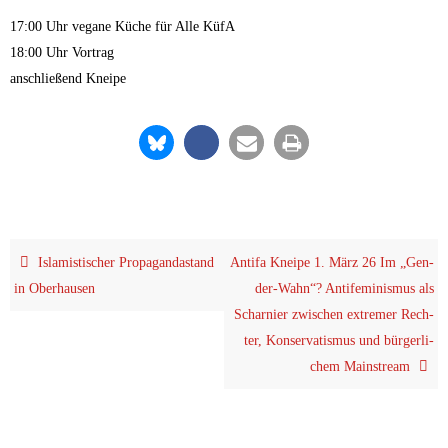
17:00 Uhr vega­ne Küche für Alle KüfA
18:00 Uhr Vortrag
anschlie­ßend Kneipe
Isla­mis­ti­scher Pro­pa­gan­da­stand
Anti­fa Knei­pe 1. März 26 Im „Gen­
in Oberhausen
der-Wahn“? Anti­fe­mi­nis­mus als
Schar­nier zwi­schen extre­mer Rech­
ter, Kon­ser­va­tis­mus und bür­ger­li­
chem Mainstream