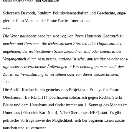
wei­se über­neh­men und verstärken.
Scho­resch Davoo­di, Stu­di­um Poli­tik­wis­sen­schaf­ten und Geschich­te, enga­
giert sich im Vor­stand der Pira­te Par­ties International.
+++
Die Ver­an­stal­ten­den behal­ten sich vor, von ihrem Haus­recht Gebrauch zu
machen und Per­so­nen, die rechts­extre­men Par­tei­en oder Orga­ni­sa­tio­nen
ange­hö­ren, der rechts­extre­men Sze­ne zuzu­ord­nen sind oder bereits in der
Ver­gan­gen­heit durch ras­sis­ti­sche, natio­na­lis­ti­sche, anti­se­mi­ti­sche oder sons­
ti­ge men­schen­ver­ach­ten­de Äuße­run­gen in Erschei­nung getre­ten sind, den
Zutritt zur Ver­an­stal­tung zu ver­weh­ren oder von die­ser auszuschließen.
+++
Die Anti­fa-Knei­pe ist ein gemein­sa­mes Pro­jekt von Fri­days for Future
Ober­hau­sen, ES REICHT! Ober­hau­sen soli­da­risch gegen Rechts, Ster­ki
Bleibt und dem Unter­haus und fin­det immer am 1. Sonn­tag des Monats im
Unter­haus (Fried­rich-Karl-Str. 4, Nähe Ober­hau­sen HBF) statt. Es gibt
poli­ti­sche Vor­trä­ge sowie die Mög­lich­keit, sich bei vega­nem Essen aus­zu­
tau­schen und zu vernetzen.